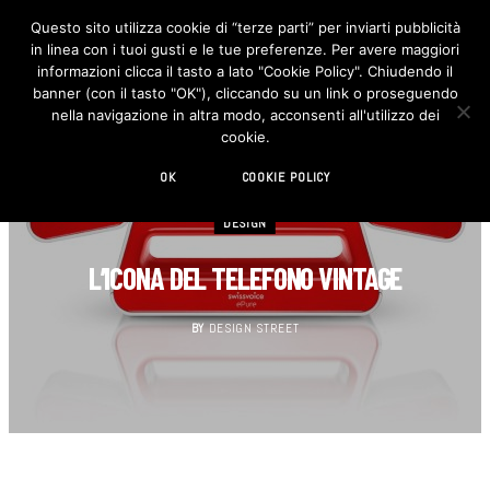
Questo sito utilizza cookie di “terze parti” per inviarti pubblicità
in linea con i tuoi gusti e le tue preferenze. Per avere maggiori
F
I
a
n
informazioni clicca il tasto a lato "Cookie Policy". Chiudendo il
c
s
banner (con il tasto "OK"), cliccando su un link o proseguendo
e
t
b
a
nella navigazione in altra modo, acconsenti all'utilizzo dei
o
g
cookie.
o
r
k
a
m
OK
COOKIE POLICY
DESIGN
L’ICONA DEL TELEFONO VINTAGE
BY
DESIGN STREET