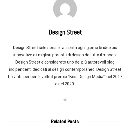
Design Street
Design Street seleziona e racconta ogni giorno le idee più
innovative e i migliori prodotti di design da tutto il mondo.
Design Street è considerato uno dei più autorevoli blog
indipendenti dedicati al design contemporaneo. Design Street
ha vinto per ben 2 volte il premio "Best Design Media": nel 2017
e nel 2020.
W
e
b
s
i
t
Related Posts
e