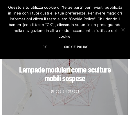
Questo sito utilizza cookie di “terze parti” per inviarti pubblicità
in linea con i tuoi gusti e le tue preferenze. Per avere maggiori
F
I
a
n
informazioni clicca il tasto a lato "Cookie Policy". Chiudendo il
c
s
banner (con il tasto "OK"), cliccando su un link o proseguendo
e
t
b
a
nella navigazione in altra modo, acconsenti all'utilizzo dei
o
g
cookie.
o
r
k
a
m
OK
COOKIE POLICY
DESIGN
Lampade modulari come sculture
mobili sospese
BY
DESIGN STREET