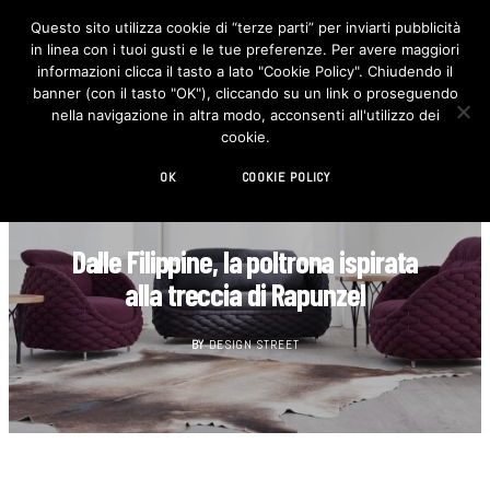
Questo sito utilizza cookie di “terze parti” per inviarti pubblicità
in linea con i tuoi gusti e le tue preferenze. Per avere maggiori
F
I
a
n
informazioni clicca il tasto a lato "Cookie Policy". Chiudendo il
c
s
banner (con il tasto "OK"), cliccando su un link o proseguendo
e
t
b
a
nella navigazione in altra modo, acconsenti all'utilizzo dei
o
g
cookie.
o
r
k
a
m
OK
COOKIE POLICY
DESIGN
Dalle Filippine, la poltrona ispirata
alla treccia di Rapunzel
BY
DESIGN STREET