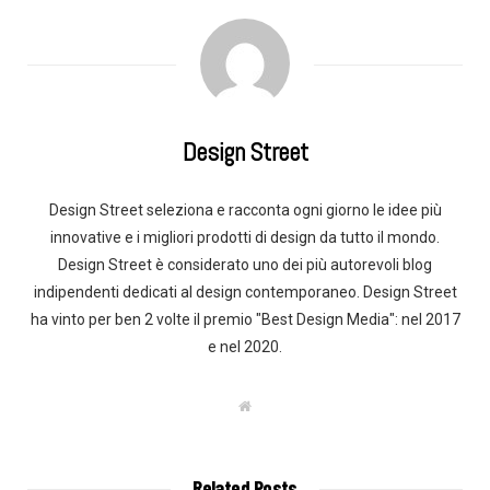
Design Street
Design Street seleziona e racconta ogni giorno le idee più
innovative e i migliori prodotti di design da tutto il mondo.
Design Street è considerato uno dei più autorevoli blog
indipendenti dedicati al design contemporaneo. Design Street
ha vinto per ben 2 volte il premio "Best Design Media": nel 2017
e nel 2020.
W
e
b
s
i
t
Related Posts