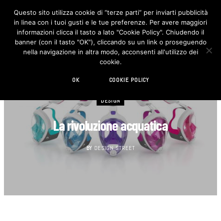
Questo sito utilizza cookie di “terze parti” per inviarti pubblicità
in linea con i tuoi gusti e le tue preferenze. Per avere maggiori
F
I
a
n
informazioni clicca il tasto a lato "Cookie Policy". Chiudendo il
c
s
banner (con il tasto "OK"), cliccando su un link o proseguendo
e
t
b
a
nella navigazione in altra modo, acconsenti all'utilizzo dei
o
g
cookie.
o
r
k
a
m
OK
COOKIE POLICY
DESIGN
La rivoluzione acquatica
BY
DESIGN STREET