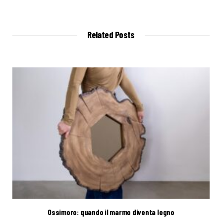
e
b
s
i
t
Related Posts
e
Ossimoro: quando il marmo diventa legno