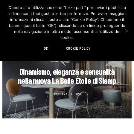
Questo sito utilizza cookie di “terze parti” per inviarti pubblicità
in linea con i tuoi gusti e le tue preferenze. Per avere maggiori
F
I
a
n
informazioni clicca il tasto a lato "Cookie Policy". Chiudendo il
c
s
banner (con il tasto "OK"), cliccando su un link o proseguendo
e
t
b
a
nella navigazione in altra modo, acconsenti all'utilizzo dei
o
g
cookie.
o
r
k
a
m
OK
COOKIE POLICY
DESIGN
Dinamismo, eleganza e sensualità
nella nuova La Belle Étoile di Slamp
BY
CHIARA GATTUSO