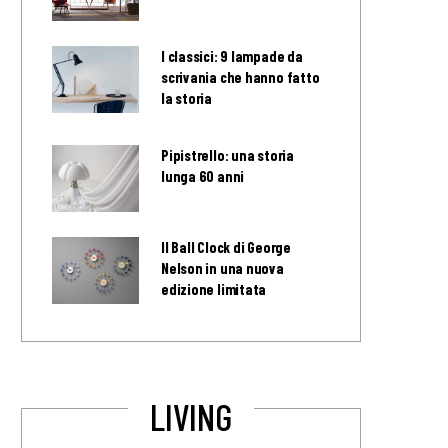
I classici: 9 lampade da
scrivania che hanno fatto
la storia
Pipistrello: una storia
lunga 60 anni
Il Ball Clock di George
Nelson in una nuova
edizione limitata
LIVING