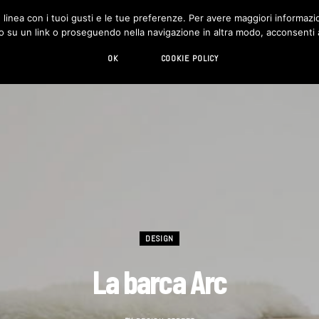
in linea con i tuoi gusti e le tue preferenze. Per avere maggiori informazio
DESIGN
LIVING
HI-TECH
CHI SIAMO
o su un link o proseguendo nella navigazione in altra modo, acconsenti al
OK
COOKIE POLICY
DESIGN
La barca Arc