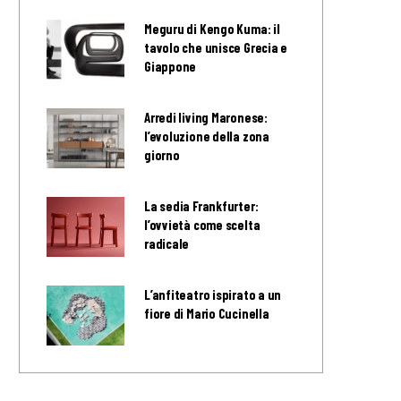
Meguru di Kengo Kuma: il
tavolo che unisce Grecia e
Giappone
Arredi living Maronese:
l’evoluzione della zona
giorno
La sedia Frankfurter:
l’ovvietà come scelta
radicale
L’anfiteatro ispirato a un
fiore di Mario Cucinella