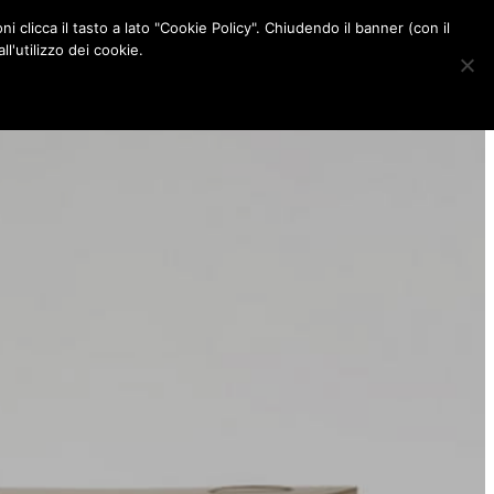
ni clicca il tasto a lato "Cookie Policy". Chiudendo il banner (con il
CONTATTI
l'utilizzo dei cookie.
F
I
P
L
a
n
i
i
c
s
n
n
e
t
t
k
b
a
e
e
o
g
r
d
o
r
e
I
k
a
s
n
m
t