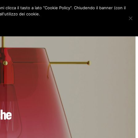
ni clicca il tasto a lato "Cookie Policy". Chiudendo il banner (con il
CONTATTI
l'utilizzo dei cookie.
F
I
P
L
a
n
i
i
c
s
n
n
e
t
t
k
b
a
e
e
o
g
r
d
o
r
e
I
k
a
s
n
m
t
che