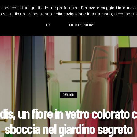
in linea con i tuoi gusti e le tue preferenze. Per avere maggiori informazio
DESIGN
LIVING
HI-TECH
CHI SIAMO
o su un link o proseguendo nella navigazione in altra modo, acconsenti al
OK
COOKIE POLICY
DESIGN
dis, un fiore in vetro colorato 
sboccia nel giardino segreto