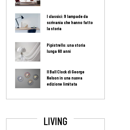
I classici: 9 lampade da
scrivania che hanno fatto
la storia
Pipistrello: una storia
lunga 60 anni
Il Ball Clock di George
Nelson in una nuova
edizione limitata
LIVING