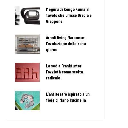
Meguru di Kengo Kuma: il
tavolo che unisce Grecia e
Giappone
Arredi living Maronese:
l’evoluzione della zona
giorno
La sedia Frankfurter:
l’ovvietà come scelta
radicale
L’anfiteatro ispirato a un
fiore di Mario Cucinella