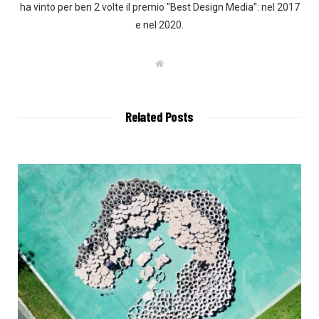
ha vinto per ben 2 volte il premio "Best Design Media": nel 2017
e nel 2020.
W
e
b
s
i
t
Related Posts
e