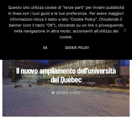
Questo sito utilizza cookie di “terze parti” per inviarti pubblicità
in linea con i tuoi gusti e le tue preferenze. Per avere maggiori
F
I
a
n
informazioni clicca il tasto a lato "Cookie Policy". Chiudendo il
c
s
banner (con il tasto "OK"), cliccando su un link o proseguendo
e
t
b
a
nella navigazione in altra modo, acconsenti all'utilizzo dei
o
g
cookie.
o
r
k
a
m
OK
COOKIE POLICY
ARCHITETTURA
Il nuovo ampliamento dell’università
del Québec
BY
DESIGN STREET