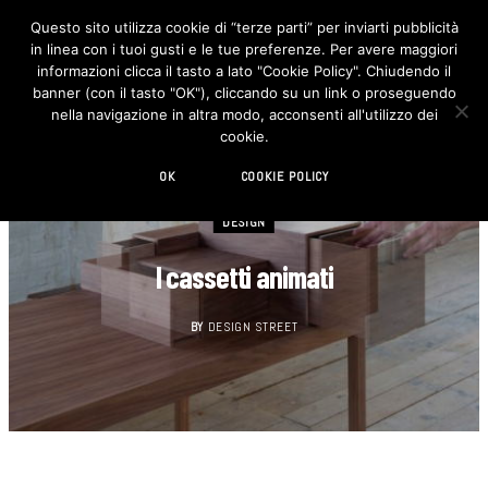
Questo sito utilizza cookie di “terze parti” per inviarti pubblicità
in linea con i tuoi gusti e le tue preferenze. Per avere maggiori
F
I
a
n
informazioni clicca il tasto a lato "Cookie Policy". Chiudendo il
c
s
banner (con il tasto "OK"), cliccando su un link o proseguendo
e
t
b
a
nella navigazione in altra modo, acconsenti all'utilizzo dei
o
g
cookie.
o
r
k
a
m
OK
COOKIE POLICY
DESIGN
I cassetti animati
BY
DESIGN STREET