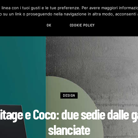
in linea con i tuoi gusti e le tue preferenze. Per avere maggiori informazio
DESIGN
LIVING
HI-TECH
CHI SIAMO
o su un link o proseguendo nella navigazione in altra modo, acconsenti al
OK
COOKIE POLICY
DESIGN
tage e Coco: due sedie dalle
slanciate