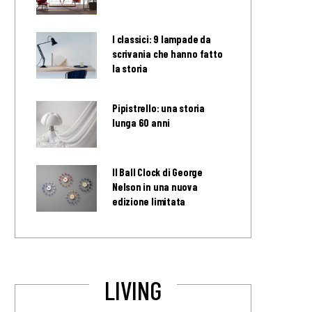
I classici: 9 lampade da
scrivania che hanno fatto
la storia
Pipistrello: una storia
lunga 60 anni
Il Ball Clock di George
Nelson in una nuova
edizione limitata
LIVING