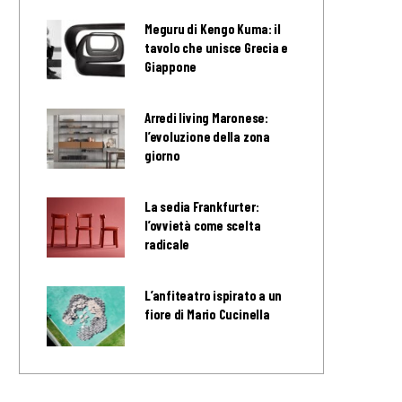
Meguru di Kengo Kuma: il
tavolo che unisce Grecia e
Giappone
Arredi living Maronese:
l’evoluzione della zona
giorno
La sedia Frankfurter:
l’ovvietà come scelta
radicale
L’anfiteatro ispirato a un
fiore di Mario Cucinella