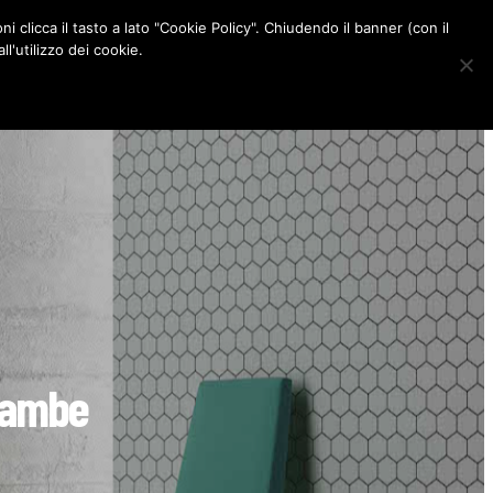
ni clicca il tasto a lato "Cookie Policy". Chiudendo il banner (con il
CONTATTI
l'utilizzo dei cookie.
F
I
P
L
a
n
i
i
c
s
n
n
e
t
t
k
b
a
e
e
o
g
r
d
o
r
e
I
k
a
s
n
m
t
 gambe