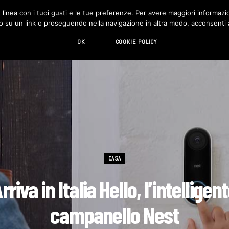
in linea con i tuoi gusti e le tue preferenze. Per avere maggiori informazio
DESIGN
LIVING
HI-TECH
CHI SIAMO
o su un link o proseguendo nella navigazione in altra modo, acconsenti al
OK
COOKIE POLICY
CASA
rriva in Italia Hello, l’intelligen
campanello Nest