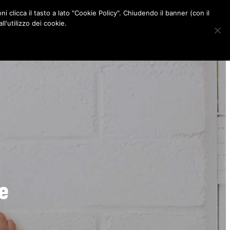
ni clicca il tasto a lato "Cookie Policy". Chiudendo il banner (con il
CONTATTI
l'utilizzo dei cookie.
F
I
P
L
a
n
i
i
c
s
n
n
e
t
t
k
b
a
e
e
o
g
r
d
o
r
e
I
k
a
s
n
m
t
te