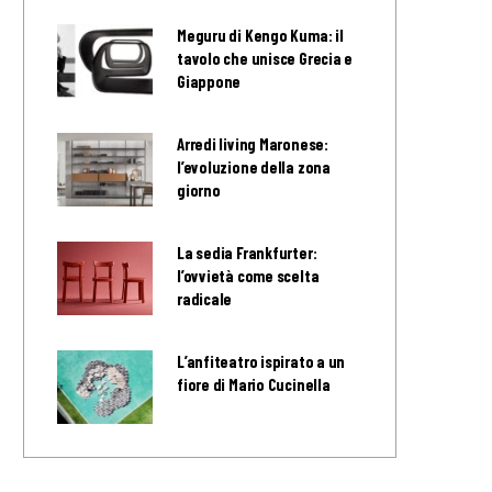
Meguru di Kengo Kuma: il
tavolo che unisce Grecia e
Giappone
Arredi living Maronese:
l’evoluzione della zona
giorno
La sedia Frankfurter:
l’ovvietà come scelta
radicale
L’anfiteatro ispirato a un
fiore di Mario Cucinella