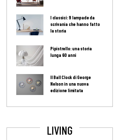
I classici: 9 lampade da
scrivania che hanno fatto
la storia
Pipistrello: una storia
lunga 60 anni
Il Ball Clock di George
Nelson in una nuova
edizione limitata
LIVING