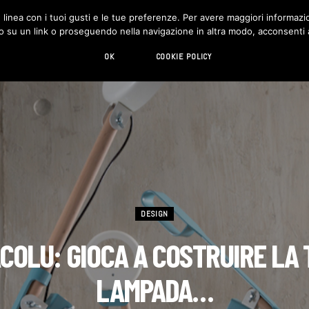
in linea con i tuoi gusti e le tue preferenze. Per avere maggiori informazio
DESIGN
LIVING
HI-TECH
CHI SIAMO
o su un link o proseguendo nella navigazione in altra modo, acconsenti al
OK
COOKIE POLICY
DESIGN
ACOLU: GIOCA A COSTRUIRE LA 
LAMPADA…