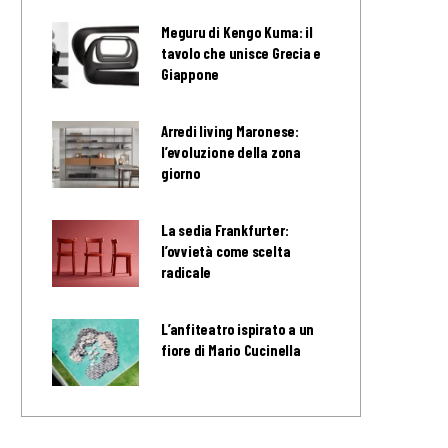
Meguru di Kengo Kuma: il
tavolo che unisce Grecia e
Giappone
Arredi living Maronese:
l’evoluzione della zona
giorno
La sedia Frankfurter:
l’ovvietà come scelta
radicale
L’anfiteatro ispirato a un
fiore di Mario Cucinella