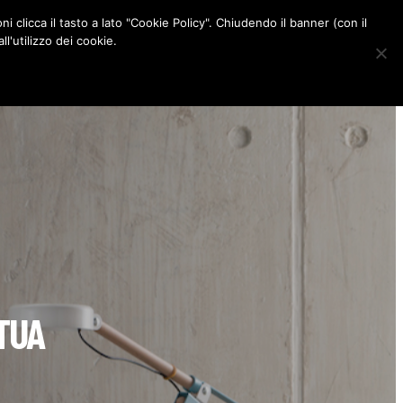
ni clicca il tasto a lato "Cookie Policy". Chiudendo il banner (con il
CONTATTI
l'utilizzo dei cookie.
F
I
P
L
a
n
i
i
c
s
n
n
e
t
t
k
b
a
e
e
o
g
r
d
o
r
e
I
k
a
s
n
m
t
TUA