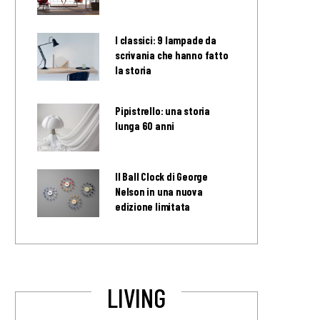
I classici: 9 lampade da
scrivania che hanno fatto
la storia
Pipistrello: una storia
lunga 60 anni
Il Ball Clock di George
Nelson in una nuova
edizione limitata
LIVING