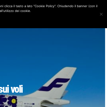
ni clicca il tasto a lato "Cookie Policy". Chiudendo il banner (con il
CONTATTI
l'utilizzo dei cookie.
F
I
P
L
a
n
i
i
c
s
n
n
e
t
t
k
b
a
e
e
o
g
r
d
o
r
e
I
k
a
s
n
m
t
ui voli