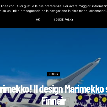
in linea con i tuoi gusti e le tue preferenze. Per avere maggiori informazio
DESIGN
LIVING
HI-TECH
CHI SIAMO
o su un link o proseguendo nella navigazione in altra modo, acconsenti al
OK
COOKIE POLICY
DESIGN
rimekko! Il design Marimekko s
Finnair