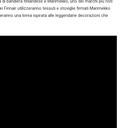
a di bandiera finlandese e Marimekko, uno dei marchi più noti
ei Finnair utilizzeranno tessuti e stoviglie firmati Marimekko.
seranno una livrea ispirata alle leggendarie decorazioni che