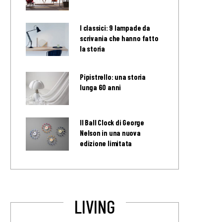
I classici: 9 lampade da
scrivania che hanno fatto
la storia
Pipistrello: una storia
lunga 60 anni
Il Ball Clock di George
Nelson in una nuova
edizione limitata
LIVING