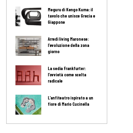
Meguru di Kengo Kuma: il
tavolo che unisce Grecia e
Giappone
Arredi living Maronese:
l’evoluzione della zona
giorno
La sedia Frankfurter:
l’ovvietà come scelta
radicale
L’anfiteatro ispirato a un
fiore di Mario Cucinella