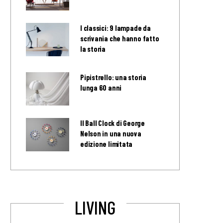
I classici: 9 lampade da
scrivania che hanno fatto
la storia
Pipistrello: una storia
lunga 60 anni
Il Ball Clock di George
Nelson in una nuova
edizione limitata
LIVING