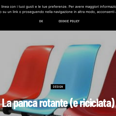
in linea con i tuoi gusti e le tue preferenze. Per avere maggiori informazio
DESIGN
LIVING
HI-TECH
CHI SIAMO
o su un link o proseguendo nella navigazione in altra modo, acconsenti al
OK
COOKIE POLICY
DESIGN
La panca rotante (e riciclata)