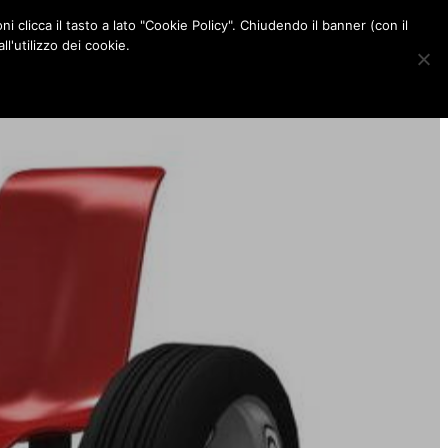
ni clicca il tasto a lato "Cookie Policy". Chiudendo il banner (con il
CONTATTI
l'utilizzo dei cookie.
F
I
P
L
a
n
i
i
c
s
n
n
e
t
t
k
b
a
e
e
o
g
r
d
o
r
e
I
k
a
s
n
m
t