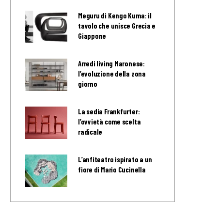
Meguru di Kengo Kuma: il
tavolo che unisce Grecia e
Giappone
Arredi living Maronese:
l’evoluzione della zona
giorno
La sedia Frankfurter:
l’ovvietà come scelta
radicale
L’anfiteatro ispirato a un
fiore di Mario Cucinella