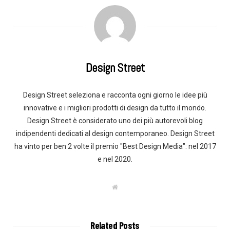
Design Street
Design Street seleziona e racconta ogni giorno le idee più
innovative e i migliori prodotti di design da tutto il mondo.
Design Street è considerato uno dei più autorevoli blog
indipendenti dedicati al design contemporaneo. Design Street
ha vinto per ben 2 volte il premio "Best Design Media": nel 2017
e nel 2020.
W
e
b
s
i
t
Related Posts
e