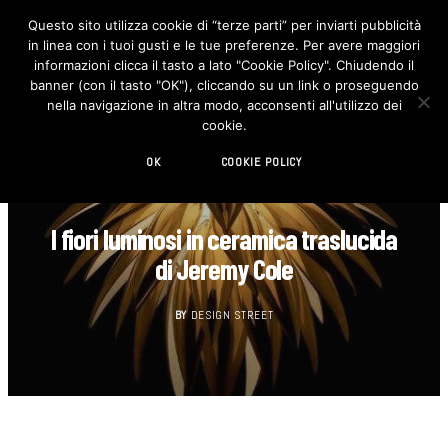
Questo sito utilizza cookie di “terze parti” per inviarti pubblicità
in linea con i tuoi gusti e le tue preferenze. Per avere maggiori
F
I
a
n
informazioni clicca il tasto a lato "Cookie Policy". Chiudendo il
c
s
banner (con il tasto "OK"), cliccando su un link o proseguendo
e
t
b
a
nella navigazione in altra modo, acconsenti all'utilizzo dei
o
g
cookie.
o
r
k
a
m
OK
COOKIE POLICY
DECORAZIONE
I fiori luminosi in ceramica traslucida
di Jeremy Cole
BY
DESIGN STREET