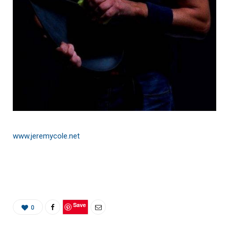
www.jeremycole.net
Save
0