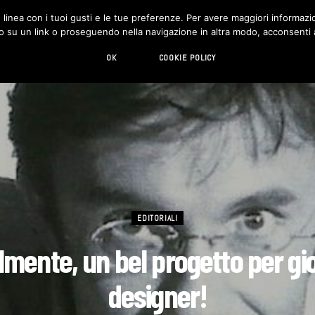
in linea con i tuoi gusti e le tue preferenze. Per avere maggiori informazio
DESIGN
LIVING
HI-TECH
CHI SIAMO
o su un link o proseguendo nella navigazione in altra modo, acconsenti al
OK
COOKIE POLICY
EDITORIALI
lmente, un bel progetto per gi
designer!