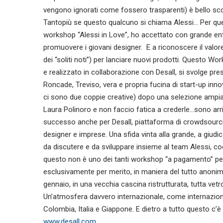
vengono ignorati come fossero trasparenti) è bello scop
Tantopiù se questo qualcuno si chiama Alessi… Per qu
workshop “Alessi in Love”, ho accettato con grande ent
promuovere i giovani designer. E a riconoscere il valore
dei “soliti noti”) per lanciare nuovi prodotti. Questo Wo
e realizzato in collaborazione con Desall, si svolge pre
Roncade, Treviso, vera e propria fucina di start-up inno
ci sono due coppie creative) dopo una selezione ampia 
Laura Polinoro e non faccio fatica a crederle…sono arri
successo anche per Desall, piattaforma di crowdsourc
designer e imprese. Una sfida vinta alla grande, a giudi
da discutere e da sviluppare insieme al team Alessi, c
questo non è uno dei tanti workshop “a pagamento” pens
esclusivamente per merito, in maniera del tutto anonima. 
gennaio, in una vecchia cascina ristrutturata, tutta ve
Un’atmosfera davvero internazionale, come internazion
Colombia, Italia e Giappone. E dietro a tutto questo c’è
www.desall.com