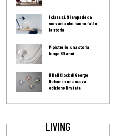
I classici: 9 lampade da
scrivania che hanno fatto
la storia
Pipistrello: una storia
lunga 60 anni
Il Ball Clock di George
Nelson in una nuova
edizione limitata
LIVING