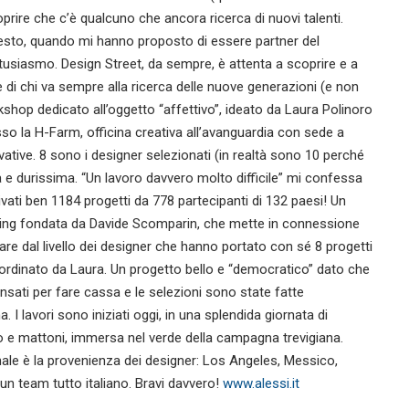
rire che c’è qualcuno che ancora ricerca di nuovi talenti.
esto, quando mi hanno proposto di essere partner del
usiasmo. Design Street, da sempre, è attenta a scoprire e a
 di chi va sempre alla ricerca delle nuove generazioni (e non
rkshop dedicato all’oggetto “affettivo”, ideato da Laura Polinoro
sso la H-Farm, officina creativa all’avanguardia con sede a
vative. 8 sono i designer selezionati (in realtà sono 10 perché
e durissima. “Un lavoro davvero molto difficile” mi confessa
vati ben 1184 progetti da 778 partecipanti di 132 paesi! Un
ing fondata da Davide Scomparin, che mette in connessione
care dal livello dei designer che hanno portato con sé 8 progetti
oordinato da Laura. Un progetto bello e “democratico” dato che
ati per fare cassa e le selezioni sono state fatte
I lavori sono iniziati oggi, in una splendida giornata di
tro e mattoni, immersa nel verde della campagna trevigiana.
ale è la provenienza dei designer: Los Angeles, Messico,
 un team tutto italiano. Bravi davvero!
www.alessi.it