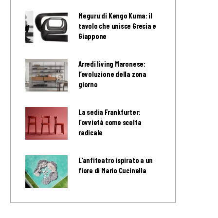
Meguru di Kengo Kuma: il
tavolo che unisce Grecia e
Giappone
Arredi living Maronese:
l’evoluzione della zona
giorno
La sedia Frankfurter:
l’ovvietà come scelta
radicale
L’anfiteatro ispirato a un
fiore di Mario Cucinella