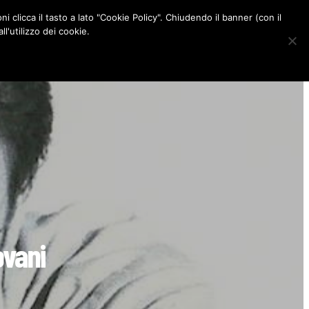
ni clicca il tasto a lato "Cookie Policy". Chiudendo il banner (con il
CONTATTI
l'utilizzo dei cookie.
F
I
P
L
a
n
i
i
c
s
n
n
e
t
t
k
b
a
e
e
o
g
r
d
o
r
e
I
k
a
s
n
m
t
ovani