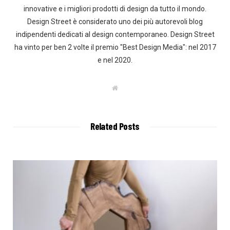
innovative e i migliori prodotti di design da tutto il mondo.
Design Street è considerato uno dei più autorevoli blog
indipendenti dedicati al design contemporaneo. Design Street
ha vinto per ben 2 volte il premio "Best Design Media": nel 2017
e nel 2020.
W
e
b
s
i
t
Related Posts
e