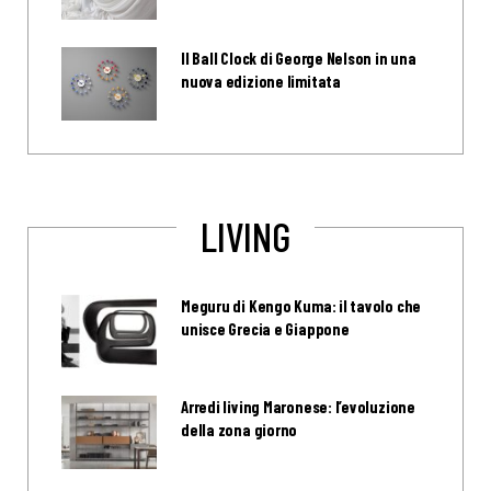
Il Ball Clock di George Nelson in una
nuova edizione limitata
LIVING
Meguru di Kengo Kuma: il tavolo che
unisce Grecia e Giappone
Arredi living Maronese: l’evoluzione
della zona giorno