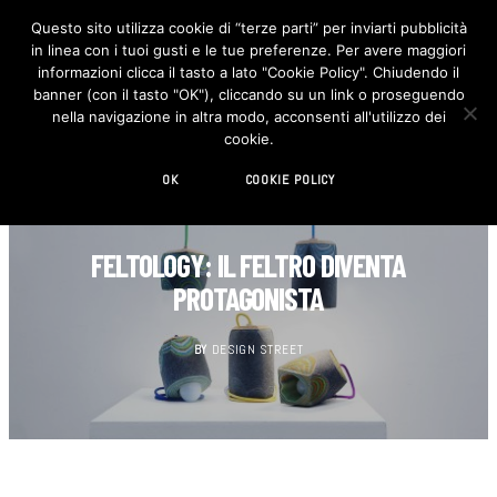
Questo sito utilizza cookie di “terze parti” per inviarti pubblicità
in linea con i tuoi gusti e le tue preferenze. Per avere maggiori
F
I
a
n
informazioni clicca il tasto a lato "Cookie Policy". Chiudendo il
c
s
banner (con il tasto "OK"), cliccando su un link o proseguendo
e
t
b
a
nella navigazione in altra modo, acconsenti all'utilizzo dei
o
g
cookie.
o
r
k
a
m
OK
COOKIE POLICY
DESIGN
FELTOLOGY: IL FELTRO DIVENTA
PROTAGONISTA
BY
DESIGN STREET