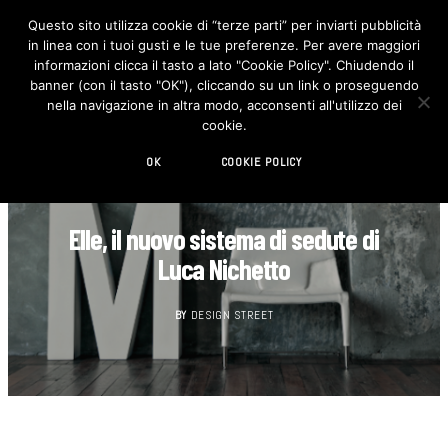
Questo sito utilizza cookie di “terze parti” per inviarti pubblicità
in linea con i tuoi gusti e le tue preferenze. Per avere maggiori
F
I
a
n
informazioni clicca il tasto a lato "Cookie Policy". Chiudendo il
c
s
banner (con il tasto "OK"), cliccando su un link o proseguendo
e
t
b
a
nella navigazione in altra modo, acconsenti all'utilizzo dei
o
g
cookie.
o
r
k
a
m
OK
COOKIE POLICY
DESIGN
Elle, il nuovo sistema di sedute di
Luca Nichetto
BY
DESIGN STREET