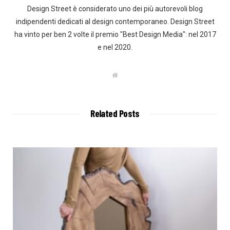
Design Street è considerato uno dei più autorevoli blog
indipendenti dedicati al design contemporaneo. Design Street
ha vinto per ben 2 volte il premio "Best Design Media": nel 2017
e nel 2020.
W
e
b
s
i
t
Related Posts
e