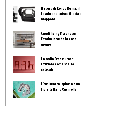
Meguru di Kengo Kuma: il
tavolo che unisce Grecia e
Giappone
Arredi living Maronese:
l’evoluzione della zona
giorno
La sedia Frankfurter:
l’ovvietà come scelta
radicale
L’anfiteatro ispirato a un
fiore di Mario Cucinella