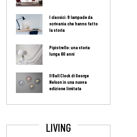
I classici: 9 lampade da
scrivania che hanno fatto
la storia
Pipistrello: una storia
lunga 60 anni
Il Ball Clock di George
Nelson in una nuova
edizione limitata
LIVING