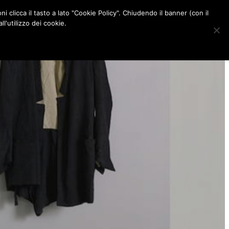
ni clicca il tasto a lato "Cookie Policy". Chiudendo il banner (con il
CONTATTI
l'utilizzo dei cookie.
F
I
P
L
a
n
i
i
c
s
n
n
e
t
t
k
b
a
e
e
o
g
r
d
o
r
e
I
k
a
s
n
m
t