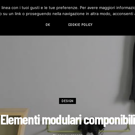
in linea con i tuoi gusti e le tue preferenze. Per avere maggiori informazio
DESIGN
LIVING
HI-TECH
CHI SIAMO
o su un link o proseguendo nella navigazione in altra modo, acconsenti al
OK
COOKIE POLICY
DESIGN
Elementi modulari componibili