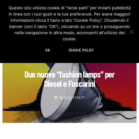
Questo sito utilizza cookie di “terze parti” per inviarti pubblicità
in linea con i tuoi gusti e le tue preferenze. Per avere maggiori
F
I
a
n
informazioni clicca il tasto a lato "Cookie Policy". Chiudendo il
c
s
banner (con il tasto "OK"), cliccando su un link o proseguendo
e
t
b
a
nella navigazione in altra modo, acconsenti all'utilizzo dei
o
g
cookie.
o
r
k
a
m
OK
COOKIE POLICY
DESIGN
Due nuove “fashion lamps” per
Diesel e Foscarini
BY
DESIGN STREET