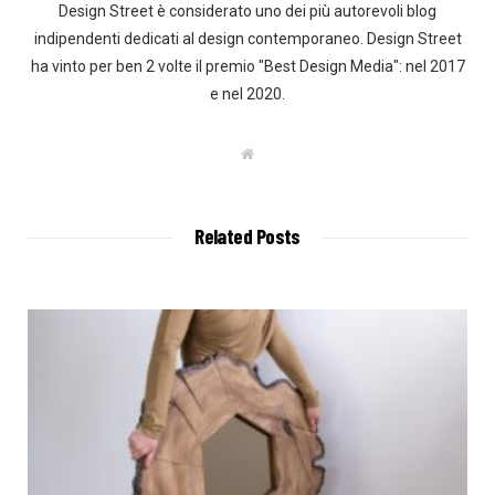
Design Street è considerato uno dei più autorevoli blog
indipendenti dedicati al design contemporaneo. Design Street
ha vinto per ben 2 volte il premio "Best Design Media": nel 2017
e nel 2020.
W
e
b
s
i
t
Related Posts
e