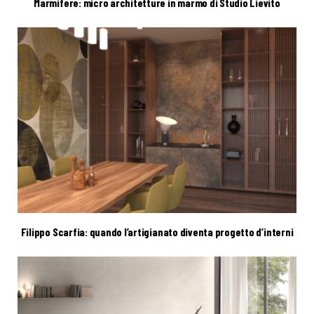
Marmifere: micro architetture in marmo di Studio Lievito
Filippo Scarfia: quando l’artigianato diventa progetto d’interni