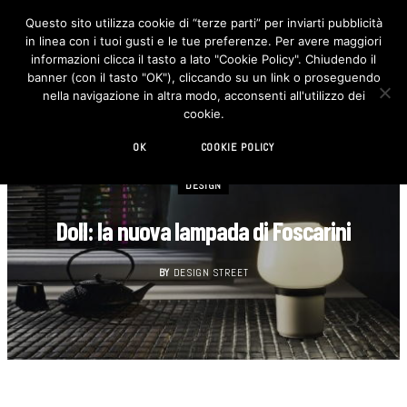
Questo sito utilizza cookie di “terze parti” per inviarti pubblicità
in linea con i tuoi gusti e le tue preferenze. Per avere maggiori
F
I
a
n
informazioni clicca il tasto a lato "Cookie Policy". Chiudendo il
c
s
banner (con il tasto "OK"), cliccando su un link o proseguendo
e
t
b
a
nella navigazione in altra modo, acconsenti all'utilizzo dei
o
g
cookie.
o
r
k
a
m
OK
COOKIE POLICY
DESIGN
Doll: la nuova lampada di Foscarini
BY
DESIGN STREET