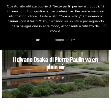
Questo sito utilizza cookie di “terze parti” per inviarti pubblicità
in linea con i tuoi gusti e le tue preferenze. Per avere maggiori
F
I
a
n
informazioni clicca il tasto a lato "Cookie Policy". Chiudendo il
c
s
banner (con il tasto "OK"), cliccando su un link o proseguendo
e
t
b
a
nella navigazione in altra modo, acconsenti all'utilizzo dei
o
g
cookie.
o
r
k
a
m
OK
COOKIE POLICY
DESIGN
Il divano Osaka di Pierre Paulin va en
plein air
BY
ALESSIA FORTE