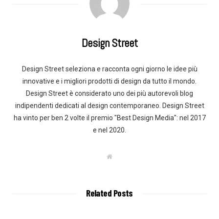
Design Street
Design Street seleziona e racconta ogni giorno le idee più
innovative e i migliori prodotti di design da tutto il mondo.
Design Street è considerato uno dei più autorevoli blog
indipendenti dedicati al design contemporaneo. Design Street
ha vinto per ben 2 volte il premio "Best Design Media": nel 2017
e nel 2020.
W
e
b
s
i
t
Related Posts
e