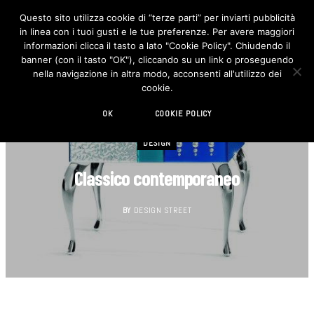
Questo sito utilizza cookie di “terze parti” per inviarti pubblicità
in linea con i tuoi gusti e le tue preferenze. Per avere maggiori
F
I
a
n
informazioni clicca il tasto a lato "Cookie Policy". Chiudendo il
c
s
banner (con il tasto "OK"), cliccando su un link o proseguendo
e
t
b
a
nella navigazione in altra modo, acconsenti all'utilizzo dei
o
g
cookie.
o
r
k
a
m
OK
COOKIE POLICY
DESIGN
Classico contemporaneo
BY
DESIGN STREET