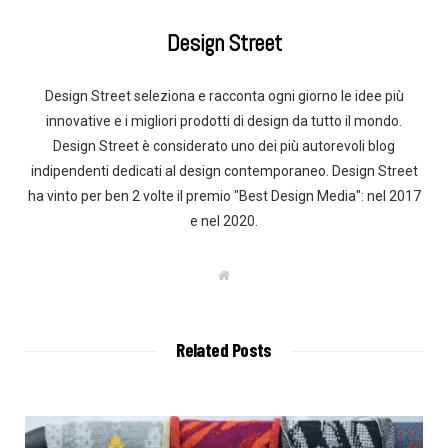
Design Street
Design Street seleziona e racconta ogni giorno le idee più
innovative e i migliori prodotti di design da tutto il mondo.
Design Street è considerato uno dei più autorevoli blog
indipendenti dedicati al design contemporaneo. Design Street
ha vinto per ben 2 volte il premio "Best Design Media": nel 2017
e nel 2020.
W
e
b
s
i
t
Related Posts
e