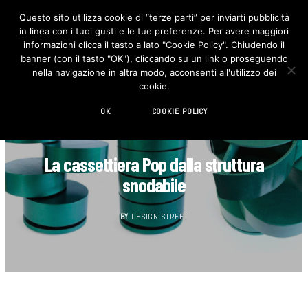
Questo sito utilizza cookie di “terze parti” per inviarti pubblicità
in linea con i tuoi gusti e le tue preferenze. Per avere maggiori
F
I
a
n
informazioni clicca il tasto a lato "Cookie Policy". Chiudendo il
c
s
banner (con il tasto "OK"), cliccando su un link o proseguendo
e
t
b
a
nella navigazione in altra modo, acconsenti all'utilizzo dei
o
g
cookie.
o
r
k
a
m
OK
COOKIE POLICY
GIOVANI DESIGNER
La cassettiera Pop dalla struttura
snodabile
BY
DESIGN STREET