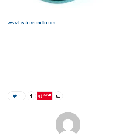
www.beatricecinelli.com
Save
0