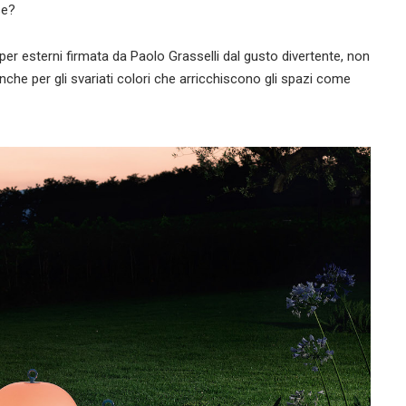
se?
er esterni firmata da Paolo Grasselli dal gusto divertente, non
che per gli svariati colori che arricchiscono gli spazi come