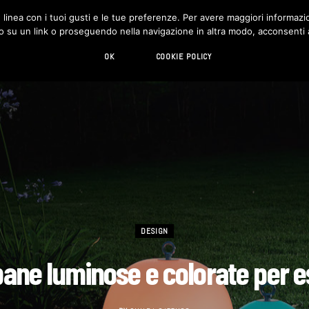
in linea con i tuoi gusti e le tue preferenze. Per avere maggiori informazio
DESIGN
LIVING
HI-TECH
CHI SIAMO
o su un link o proseguendo nella navigazione in altra modo, acconsenti al
OK
COOKIE POLICY
DESIGN
ne luminose e colorate per e