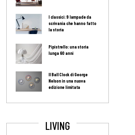
I classici: 9 lampade da
scrivania che hanno fatto
la storia
Pipistrello: una storia
lunga 60 anni
Il Ball Clock di George
Nelson in una nuova
edizione limitata
LIVING