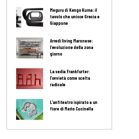
Meguru di Kengo Kuma: il
tavolo che unisce Grecia e
Giappone
Arredi living Maronese:
l’evoluzione della zona
giorno
La sedia Frankfurter:
l’ovvietà come scelta
radicale
L’anfiteatro ispirato a un
fiore di Mario Cucinella