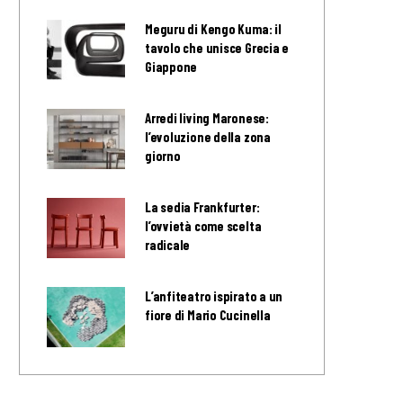
Meguru di Kengo Kuma: il
tavolo che unisce Grecia e
Giappone
Arredi living Maronese:
l’evoluzione della zona
giorno
La sedia Frankfurter:
l’ovvietà come scelta
radicale
L’anfiteatro ispirato a un
fiore di Mario Cucinella