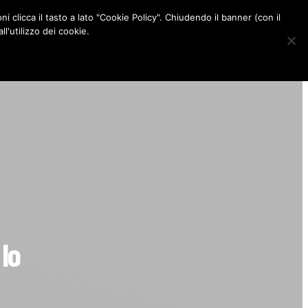
ni clicca il tasto a lato "Cookie Policy". Chiudendo il banner (con il
CONTATTI
l'utilizzo dei cookie.
F
I
P
L
a
n
i
i
c
s
n
n
e
t
t
k
b
a
e
e
o
g
r
d
o
r
e
I
k
a
s
n
m
t
 lo