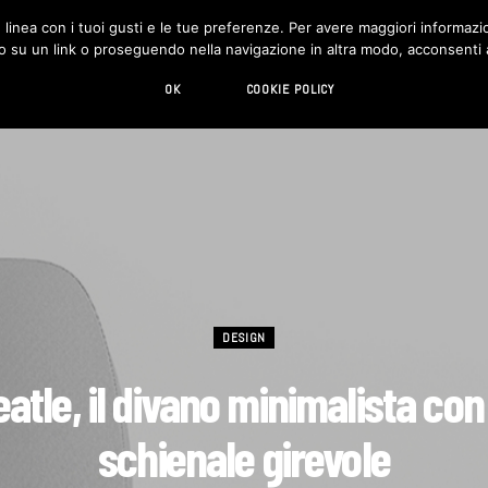
in linea con i tuoi gusti e le tue preferenze. Per avere maggiori informazio
DESIGN
LIVING
HI-TECH
CHI SIAMO
o su un link o proseguendo nella navigazione in altra modo, acconsenti al
OK
COOKIE POLICY
DESIGN
atle, il divano minimalista con
schienale girevole