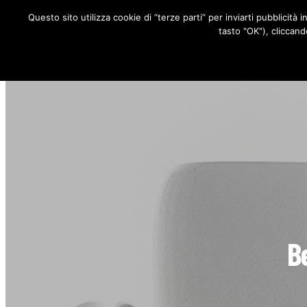
Questo sito utilizza cookie di “terze parti” per inviarti pubblicità 
RUBRICHE
tasto "OK"), cliccand
Be