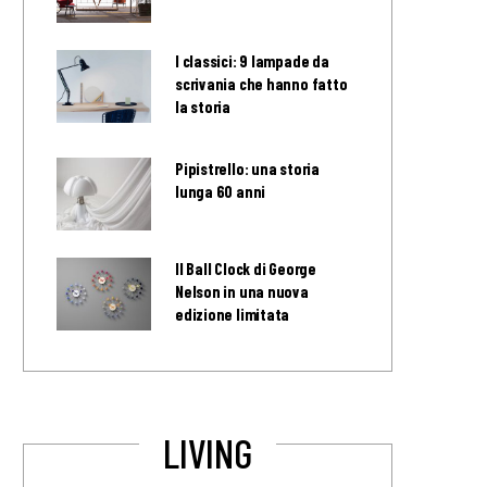
I classici: 9 lampade da
scrivania che hanno fatto
la storia
Pipistrello: una storia
lunga 60 anni
Il Ball Clock di George
Nelson in una nuova
edizione limitata
LIVING