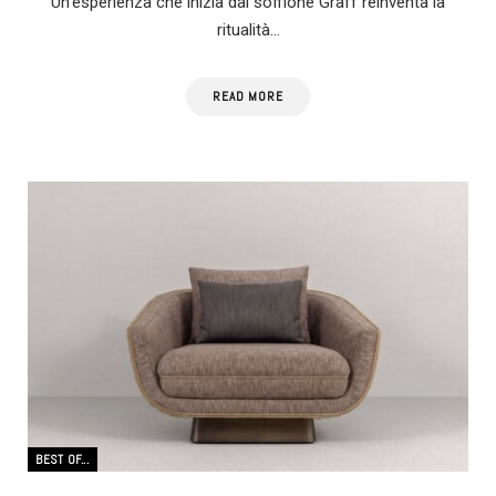
Un’esperienza che inizia dal soffione Graff reinventa la
ritualità…
READ MORE
BEST OF...