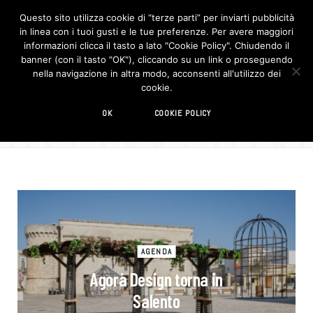
Questo sito utilizza cookie di “terze parti” per inviarti pubblicità
in linea con i tuoi gusti e le tue preferenze. Per avere maggiori
F
I
a
n
informazioni clicca il tasto a lato "Cookie Policy". Chiudendo il
c
s
banner (con il tasto "OK"), cliccando su un link o proseguendo
e
t
b
a
nella navigazione in altra modo, acconsenti all'utilizzo dei
o
g
BROWSIN
cookie.
o
r
AUTHOR
k
a
m
Design Street
OK
COOKIE POLICY
AGENDA
Agorà Design torna in
Salento