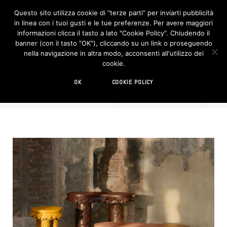
Questo sito utilizza cookie di “terze parti” per inviarti pubblicità
in linea con i tuoi gusti e le tue preferenze. Per avere maggiori
F
I
a
n
informazioni clicca il tasto a lato "Cookie Policy". Chiudendo il
c
s
banner (con il tasto "OK"), cliccando su un link o proseguendo
e
t
b
a
nella navigazione in altra modo, acconsenti all'utilizzo dei
o
g
BROWSIN
cookie.
o
r
AUTHOR
k
a
m
Design Street
OK
COOKIE POLICY