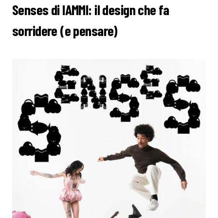
Senses di
IAMMI: il design che fa
sorridere (e pensare)