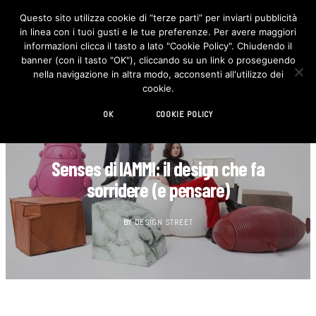
Questo sito utilizza cookie di “terze parti” per inviarti pubblicità
in linea con i tuoi gusti e le tue preferenze. Per avere maggiori
F
I
a
n
informazioni clicca il tasto a lato "Cookie Policy". Chiudendo il
c
s
banner (con il tasto "OK"), cliccando su un link o proseguendo
e
t
b
a
nella navigazione in altra modo, acconsenti all'utilizzo dei
o
g
cookie.
o
r
k
a
m
OK
COOKIE POLICY
DESIGN
Senses di IAMMI: il design che fa
sorridere (e pensare)
BY
DESIGN STREET