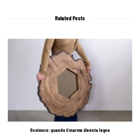
b
s
i
t
Related Posts
e
Ossimoro: quando il marmo diventa legno