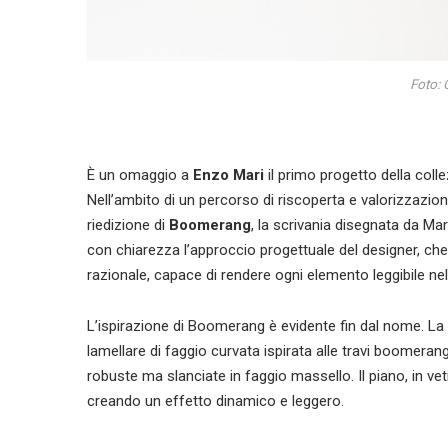
Foto: 
È un omaggio a
Enzo Mari
il primo progetto della col
Nell’ambito di un percorso di riscoperta e valorizzazione
riedizione di
Boomerang
, la scrivania disegnata da Ma
con chiarezza l’approccio progettuale del designer, ch
razionale, capace di rendere ogni elemento leggibile ne
L’ispirazione di Boomerang è evidente fin dal nome. La s
lamellare di faggio curvata ispirata alle travi boomera
robuste ma slanciate in faggio massello. Il piano, in ve
creando un effetto dinamico e leggero.