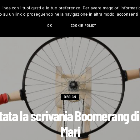
in linea con i tuoi gusti e le tue preferenze. Per avere maggiori informazio
DESIGN
LIVING
HI-TECH
CHI SIAMO
o su un link o proseguendo nella navigazione in altra modo, acconsenti al
OK
COOKIE POLICY
DESIGN
tata la scrivania Boomerang d
Mari