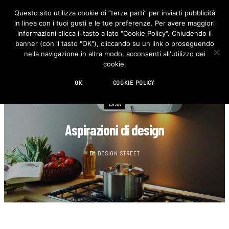
Questo sito utilizza cookie di “terze parti” per inviarti pubblicità
in linea con i tuoi gusti e le tue preferenze. Per avere maggiori
F
I
a
n
informazioni clicca il tasto a lato "Cookie Policy". Chiudendo il
c
s
banner (con il tasto "OK"), cliccando su un link o proseguendo
e
t
b
a
nella navigazione in altra modo, acconsenti all'utilizzo dei
o
g
cookie.
o
r
k
a
m
OK
COOKIE POLICY
CASA
Aspirazioni di design
BY
DESIGN STREET