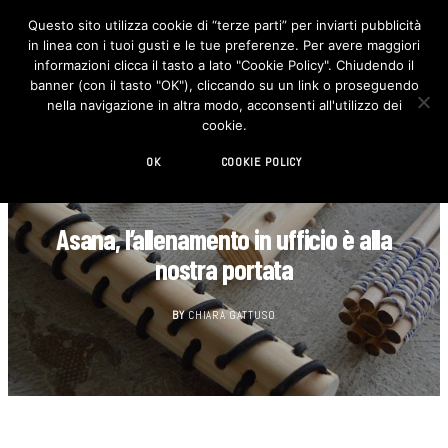
Questo sito utilizza cookie di “terze parti” per inviarti pubblicità
in linea con i tuoi gusti e le tue preferenze. Per avere maggiori
F
I
a
n
informazioni clicca il tasto a lato "Cookie Policy". Chiudendo il
c
s
banner (con il tasto "OK"), cliccando su un link o proseguendo
e
t
b
a
nella navigazione in altra modo, acconsenti all'utilizzo dei
o
g
cookie.
o
r
k
a
m
OK
COOKIE POLICY
CASA
Asana, l’allenamento in ufficio è alla
nostra portata
BY
CHIARA GATTUSO