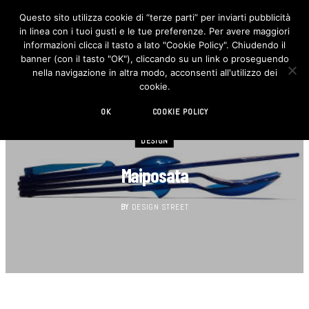
Questo sito utilizza cookie di “terze parti” per inviarti pubblicità
in linea con i tuoi gusti e le tue preferenze. Per avere maggiori
F
I
a
n
informazioni clicca il tasto a lato "Cookie Policy". Chiudendo il
c
s
banner (con il tasto "OK"), cliccando su un link o proseguendo
e
t
b
a
nella navigazione in altra modo, acconsenti all'utilizzo dei
o
g
cookie.
o
r
k
a
m
OK
COOKIE POLICY
DESIGN
Maiposata
BY
DESIGN STREET