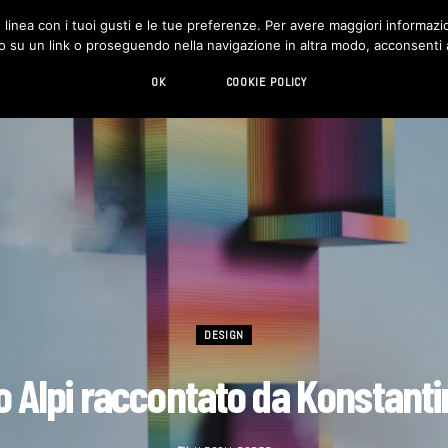
in linea con i tuoi gusti e le tue preferenze. Per avere maggiori informazio
DESIGN
LIVING
HI-TECH
CHI SIAMO
o su un link o proseguendo nella navigazione in altra modo, acconsenti al
OK
COOKIE POLICY
DESIGN
no Alpi raccontato da Konstanti