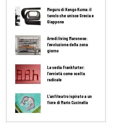
Meguru di Kengo Kuma: il
tavolo che unisce Grecia e
Giappone
Arredi living Maronese:
l’evoluzione della zona
giorno
La sedia Frankfurter:
l’ovvietà come scelta
radicale
L’anfiteatro ispirato a un
fiore di Mario Cucinella