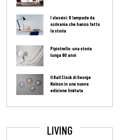
I classici: 9 lampade da
scrivania che hanno fatto
la storia
Pipistrello: una storia
lunga 60 anni
Il Ball Clock di George
Nelson in una nuova
edizione limitata
LIVING