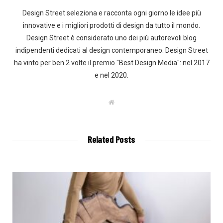
Design Street seleziona e racconta ogni giorno le idee più
innovative e i migliori prodotti di design da tutto il mondo.
Design Street è considerato uno dei più autorevoli blog
indipendenti dedicati al design contemporaneo. Design Street
ha vinto per ben 2 volte il premio "Best Design Media": nel 2017
e nel 2020.
W
e
b
s
i
t
Related Posts
e