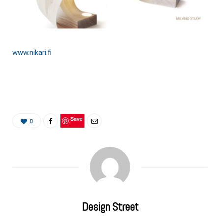
www.nikari.fi
Save
0
Design Street