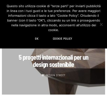
Questo sito utilizza cookie di “terze parti” per inviarti pubblicità
in linea con i tuoi gusti e le tue preferenze. Per avere maggiori
F
I
a
n
informazioni clicca il tasto a lato "Cookie Policy". Chiudendo il
c
s
banner (con il tasto "OK"), cliccando su un link o proseguendo
e
t
b
a
nella navigazione in altra modo, acconsenti all'utilizzo dei
o
g
cookie.
o
r
k
a
m
OK
COOKIE POLICY
DESIGN
5 progetti internazionali per un
design sostenibile
BY
DESIGN STREET