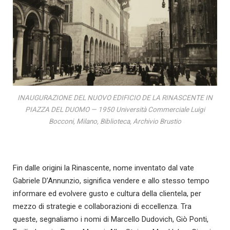
INAUGURAZIONE DEL NUOVO EDIFICIO DE LA RINASCENTE IN
PIAZZA DEL DUOMO — 1950 Università Commerciale Luigi
Bocconi, Milano, Biblioteca, Archivio Brustio
Fin dalle origini la Rinascente, nome inventato dal vate
Gabriele D’Annunzio, significa vendere e allo stesso tempo
informare ed evolvere gusto e cultura della clientela, per
mezzo di strategie e collaborazioni di eccellenza. Tra
queste, segnaliamo i nomi di Marcello Dudovich, Giò Ponti,