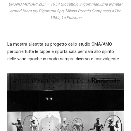
BRUNO MUNARI ZIZI — 1954 Giocattolo in gommapiuma armata/
armed foam toy Pigomma Spa, Milano Premio Compasso d’Oro
1954, 1a Edizione
La mostra allestita su progetto dello studio OMA/AMO,
percorre tutte le tappe e riporta sala per sala allo spirito
delle varie epoche in modo sempre diverso e coinvolgente.