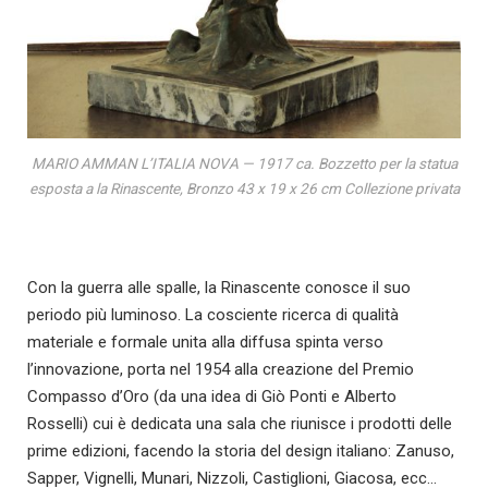
MARIO AMMAN L’ITALIA NOVA — 1917 ca. Bozzetto per la statua
esposta a la Rinascente, Bronzo 43 x 19 x 26 cm Collezione privata
Con la guerra alle spalle, la Rinascente conosce il suo
periodo più luminoso. La cosciente ricerca di qualità
materiale e formale unita alla diffusa spinta verso
l’innovazione, porta nel 1954 alla creazione del Premio
Compasso d’Oro (da una idea di Giò Ponti e Alberto
Rosselli) cui è dedicata una sala che riunisce i prodotti delle
prime edizioni, facendo la storia del design italiano: Zanuso,
Sapper, Vignelli, Munari, Nizzoli, Castiglioni, Giacosa, ecc…