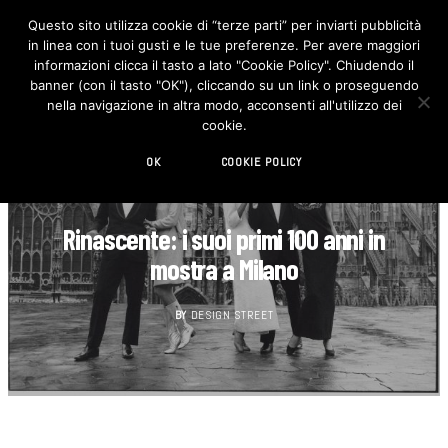
Questo sito utilizza cookie di “terze parti” per inviarti pubblicità
in linea con i tuoi gusti e le tue preferenze. Per avere maggiori
F
I
a
n
informazioni clicca il tasto a lato "Cookie Policy". Chiudendo il
c
s
banner (con il tasto "OK"), cliccando su un link o proseguendo
e
t
b
a
nella navigazione in altra modo, acconsenti all'utilizzo dei
o
g
cookie.
o
r
k
a
m
OK
COOKIE POLICY
DESIGN
Rinascente: i suoi primi 100 anni in
mostra a Milano
BY
DESIGN STREET