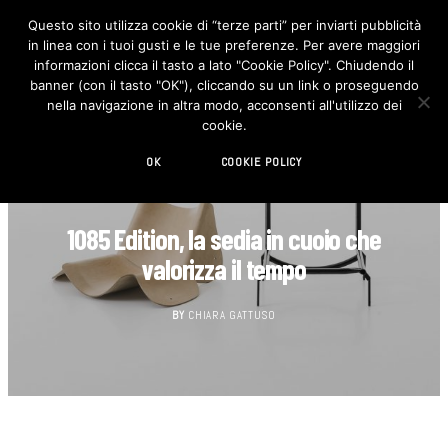
Questo sito utilizza cookie di “terze parti” per inviarti pubblicità
in linea con i tuoi gusti e le tue preferenze. Per avere maggiori
F
I
a
n
informazioni clicca il tasto a lato "Cookie Policy". Chiudendo il
c
s
banner (con il tasto "OK"), cliccando su un link o proseguendo
e
t
b
a
nella navigazione in altra modo, acconsenti all'utilizzo dei
o
g
cookie.
o
r
k
a
m
OK
COOKIE POLICY
DESIGN
1085 Edition, la sedia in cuoio che
valorizza il tempo
BY
CHIARA GATTUSO