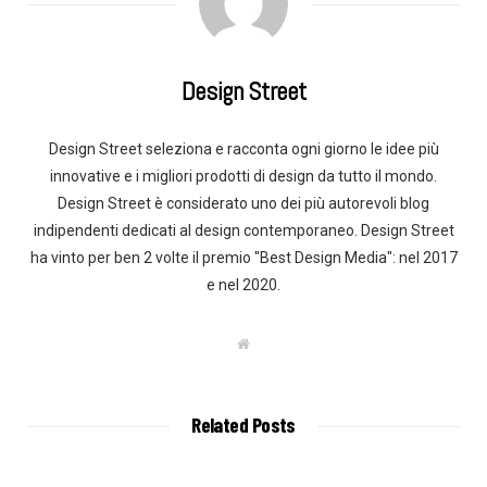
Design Street
Design Street seleziona e racconta ogni giorno le idee più
innovative e i migliori prodotti di design da tutto il mondo.
Design Street è considerato uno dei più autorevoli blog
indipendenti dedicati al design contemporaneo. Design Street
ha vinto per ben 2 volte il premio "Best Design Media": nel 2017
e nel 2020.
W
e
b
s
i
t
Related Posts
e