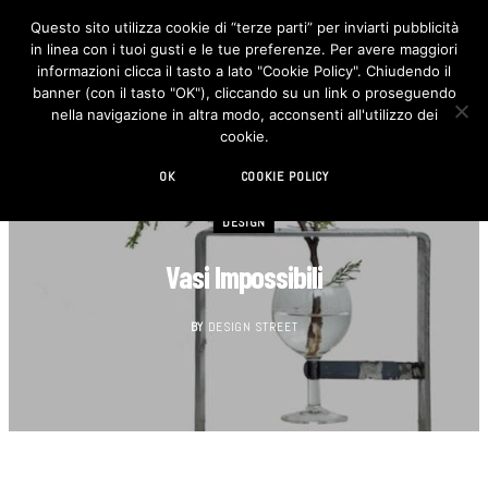
Questo sito utilizza cookie di “terze parti” per inviarti pubblicità
in linea con i tuoi gusti e le tue preferenze. Per avere maggiori
F
I
a
n
informazioni clicca il tasto a lato "Cookie Policy". Chiudendo il
c
s
banner (con il tasto "OK"), cliccando su un link o proseguendo
e
t
b
a
nella navigazione in altra modo, acconsenti all'utilizzo dei
o
g
cookie.
o
r
k
a
m
OK
COOKIE POLICY
DESIGN
Vasi Impossibili
BY
DESIGN STREET