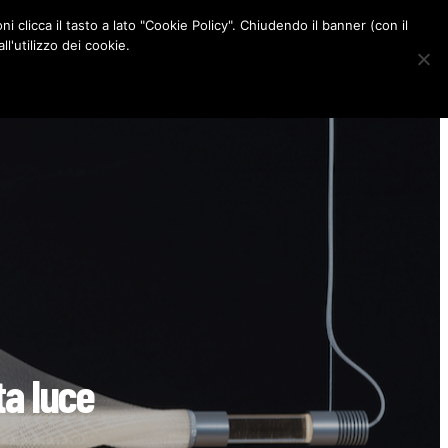
ni clicca il tasto a lato "Cookie Policy". Chiudendo il banner (con il
CONTATTI
l'utilizzo dei cookie.
F
I
P
L
a
n
i
i
c
s
n
n
e
t
t
k
b
a
e
e
o
g
r
d
o
r
e
I
k
a
s
n
m
t
ta luce