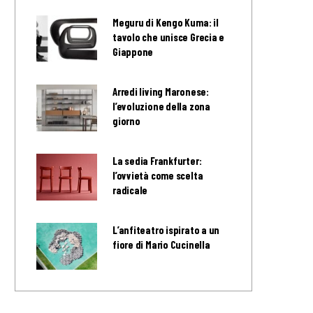
Meguru di Kengo Kuma: il
tavolo che unisce Grecia e
Giappone
Arredi living Maronese:
l’evoluzione della zona
giorno
La sedia Frankfurter:
l’ovvietà come scelta
radicale
L’anfiteatro ispirato a un
fiore di Mario Cucinella