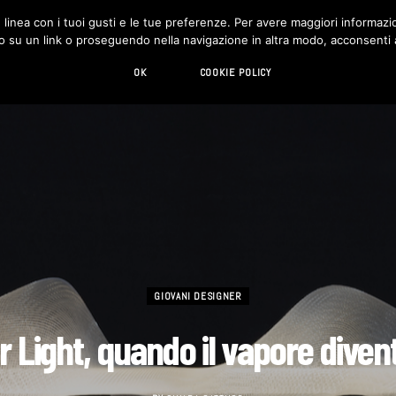
in linea con i tuoi gusti e le tue preferenze. Per avere maggiori informazio
DESIGN
LIVING
HI-TECH
CHI SIAMO
o su un link o proseguendo nella navigazione in altra modo, acconsenti al
OK
COOKIE POLICY
GIOVANI DESIGNER
 Light, quando il vapore diven