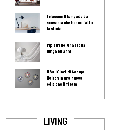
I classici: 9 lampade da
scrivania che hanno fatto
la storia
Pipistrello: una storia
lunga 60 anni
Il Ball Clock di George
Nelson in una nuova
edizione limitata
LIVING