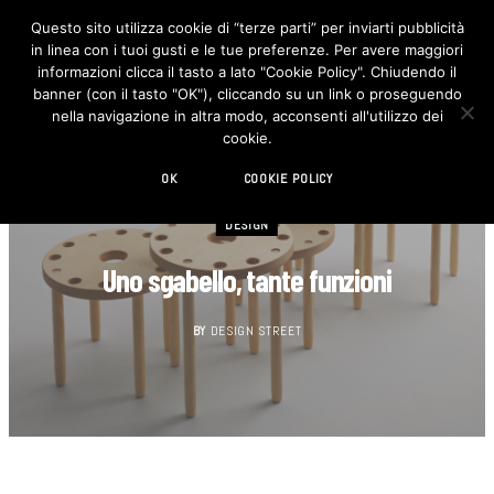
Questo sito utilizza cookie di “terze parti” per inviarti pubblicità
in linea con i tuoi gusti e le tue preferenze. Per avere maggiori
F
I
a
n
informazioni clicca il tasto a lato "Cookie Policy". Chiudendo il
c
s
banner (con il tasto "OK"), cliccando su un link o proseguendo
e
t
b
a
nella navigazione in altra modo, acconsenti all'utilizzo dei
o
g
cookie.
o
r
k
a
m
OK
COOKIE POLICY
DESIGN
Uno sgabello, tante funzioni
BY
DESIGN STREET