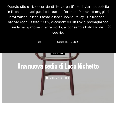
Questo sito utilizza cookie di “terze parti” per inviarti pubblicità
in linea con i tuoi gusti e le tue preferenze. Per avere maggiori
F
I
a
n
informazioni clicca il tasto a lato "Cookie Policy". Chiudendo il
c
s
banner (con il tasto "OK"), cliccando su un link o proseguendo
e
t
b
a
nella navigazione in altra modo, acconsenti all'utilizzo dei
o
g
cookie.
o
r
k
a
m
OK
COOKIE POLICY
DESIGN
Una nuova sedia di Luca Nichetto
BY
DESIGN STREET