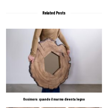
b
s
i
t
Related Posts
e
Ossimoro: quando il marmo diventa legno