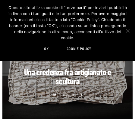
Questo sito utilizza cookie di “terze parti” per inviarti pubblicità
in linea con i tuoi gusti e le tue preferenze. Per avere maggiori
F
I
a
n
informazioni clicca il tasto a lato "Cookie Policy". Chiudendo il
c
s
banner (con il tasto "OK"), cliccando su un link o proseguendo
e
t
b
a
nella navigazione in altra modo, acconsenti all'utilizzo dei
o
g
cookie.
o
r
k
a
m
OK
COOKIE POLICY
DESIGN
Una credenza fra artigianato e
scultura
BY
DESIGN STREET