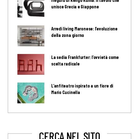
Meguru di Kengo Kuma: il tavolo che
unisce Grecia e Giappone
Arredi living Maronese: l’evoluzione
della zona giorno
La sedia Frankfurter: l’ovvietà come
scelta radicale
L’anfiteatro ispirato a un fiore di
Mario Cucinella
CERCA NEL SITO