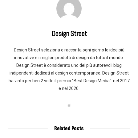
Design Street
Design Street seleziona e racconta ogni giorno le idee più
innovative e i migliori prodotti di design da tutto il mondo.
Design Street è considerato uno dei più autorevoli blog
indipendenti dedicati al design contemporaneo. Design Street
ha vinto per ben 2 volte il premio "Best Design Media": nel 2017
e nel 2020.
W
e
b
s
i
t
Related Posts
e