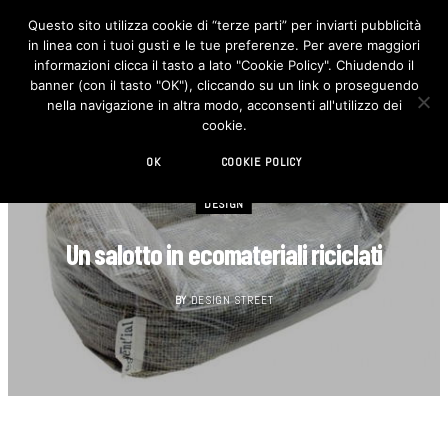
Questo sito utilizza cookie di “terze parti” per inviarti pubblicità
in linea con i tuoi gusti e le tue preferenze. Per avere maggiori
F
I
a
n
informazioni clicca il tasto a lato "Cookie Policy". Chiudendo il
c
s
banner (con il tasto "OK"), cliccando su un link o proseguendo
e
t
b
a
nella navigazione in altra modo, acconsenti all'utilizzo dei
o
g
cookie.
o
r
k
a
m
OK
COOKIE POLICY
DESIGN
Un salotto in ecomateriali riciclati
BY
DESIGN STREET