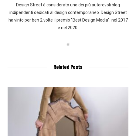
Design Street è considerato uno dei più autorevoli blog
indipendenti dedicati al design contemporaneo. Design Street
ha vinto per ben 2 volte il premio "Best Design Media": nel 2017
e nel 2020.
W
e
b
s
i
t
Related Posts
e