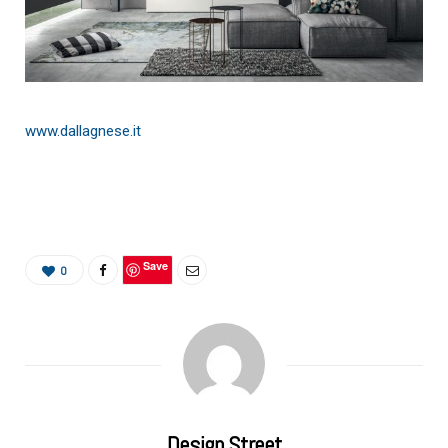
www.dallagnese.it
Save
0
Design Street