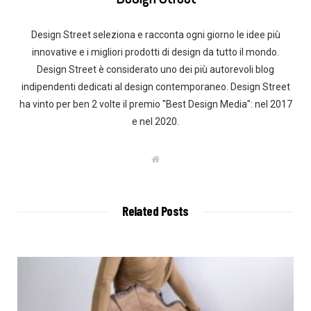
Design Street seleziona e racconta ogni giorno le idee più
innovative e i migliori prodotti di design da tutto il mondo.
Design Street è considerato uno dei più autorevoli blog
indipendenti dedicati al design contemporaneo. Design Street
ha vinto per ben 2 volte il premio "Best Design Media": nel 2017
e nel 2020.
W
e
b
s
i
t
Related Posts
e