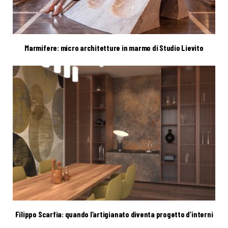
Marmifere: micro architetture in marmo di Studio Lievito
Filippo Scarfia: quando l’artigianato diventa progetto d’interni