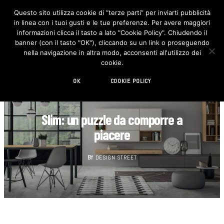
Questo sito utilizza cookie di “terze parti” per inviarti pubblicità
in linea con i tuoi gusti e le tue preferenze. Per avere maggiori
F
I
a
n
informazioni clicca il tasto a lato "Cookie Policy". Chiudendo il
c
s
banner (con il tasto "OK"), cliccando su un link o proseguendo
e
t
b
a
nella navigazione in altra modo, acconsenti all'utilizzo dei
o
g
cookie.
o
r
k
a
m
OK
COOKIE POLICY
DESIGN
Slim: un puzzle da comporre a
piacere
BY
DESIGN STREET