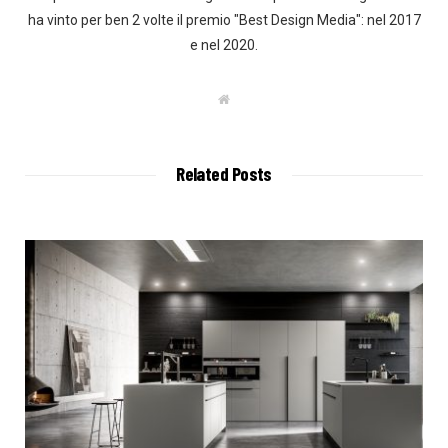
ha vinto per ben 2 volte il premio "Best Design Media": nel 2017
e nel 2020.
W
e
b
s
i
t
Related Posts
e