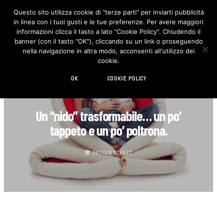
Questo sito utilizza cookie di “terze parti” per inviarti pubblicità
in linea con i tuoi gusti e le tue preferenze. Per avere maggiori
F
I
a
n
informazioni clicca il tasto a lato "Cookie Policy". Chiudendo il
c
s
banner (con il tasto "OK"), cliccando su un link o proseguendo
e
t
b
a
nella navigazione in altra modo, acconsenti all'utilizzo dei
o
g
cookie.
o
r
k
a
m
OK
COOKIE POLICY
CUCINA
Un “nido” trasformabile… un po’
tappeto e un po’ poltrona.
BY
DESIGN STREET