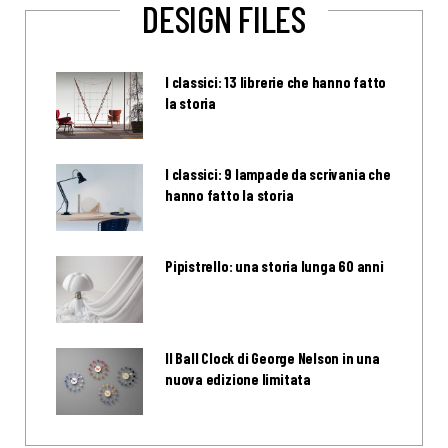
DESIGN FILES
I classici: 13 librerie che hanno fatto
la storia
I classici: 9 lampade da scrivania che
hanno fatto la storia
Pipistrello: una storia lunga 60 anni
Il Ball Clock di George Nelson in una
nuova edizione limitata