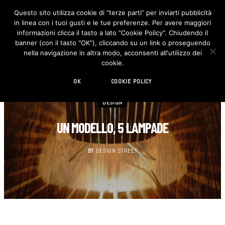
Questo sito utilizza cookie di “terze parti” per inviarti pubblicità
in linea con i tuoi gusti e le tue preferenze. Per avere maggiori
F
I
a
n
informazioni clicca il tasto a lato "Cookie Policy". Chiudendo il
c
s
banner (con il tasto "OK"), cliccando su un link o proseguendo
e
t
b
a
nella navigazione in altra modo, acconsenti all'utilizzo dei
o
g
cookie.
o
r
k
a
m
OK
COOKIE POLICY
DESIGN
UN MODELLO, 5 LAMPADE
BY
DESIGN STREET