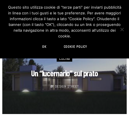
Questo sito utilizza cookie di “terze parti” per inviarti pubblicità
in linea con i tuoi gusti e le tue preferenze. Per avere maggiori
F
I
a
n
informazioni clicca il tasto a lato "Cookie Policy". Chiudendo il
c
s
banner (con il tasto "OK"), cliccando su un link o proseguendo
e
t
b
a
nella navigazione in altra modo, acconsenti all'utilizzo dei
o
g
cookie.
o
r
k
a
m
OK
COOKIE POLICY
CUCINA
Un “lucernario” sul prato
BY
DESIGN STREET