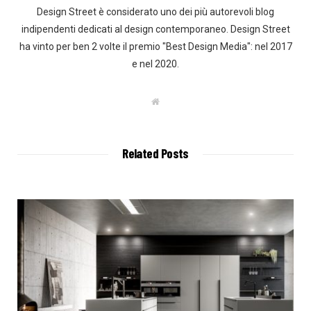
Design Street è considerato uno dei più autorevoli blog
indipendenti dedicati al design contemporaneo. Design Street
ha vinto per ben 2 volte il premio "Best Design Media": nel 2017
e nel 2020.
W
e
b
s
i
t
Related Posts
e