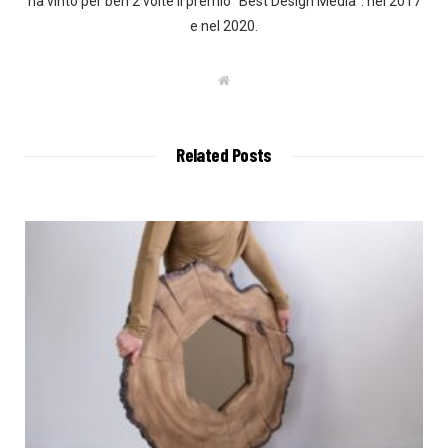
ha vinto per ben 2 volte il premio "Best Design Media": nel 2017
e nel 2020.
W
e
b
s
i
t
Related Posts
e