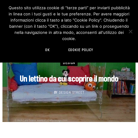
Questo sito utilizza cookie di “terze parti” per inviarti pubblicità
in linea con i tuoi gusti e le tue preferenze. Per avere maggiori
F
I
a
n
informazioni clicca il tasto a lato "Cookie Policy". Chiudendo il
c
s
banner (con il tasto "OK"), cliccando su un link o proseguendo
e
t
b
a
nella navigazione in altra modo, acconsenti all'utilizzo dei
o
g
cookie.
o
r
k
a
m
OK
COOKIE POLICY
DESIGN
Un lettino da cui scoprire il mondo
BY
DESIGN STREET