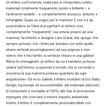
Un lettino confortevole, realizzato in metacrilato colato,
materiale totalmente trasparente, lucido e brillante – e
facilmente lavabile -, e completamente atossico, antiurto e
infrangibile. Quasi un sogno per le mamme! E non c’è da
sorprendersi se l’idea di progettare un lettino così,
completamente “trasparente”, sia venuta proprio ad una
mamma, l’architetto e designer Lara Grana, che spiega: «Ho
sempre pensato che i lettini per bambini con tutte quelle
sbarre verticali assomigliassero ad una prigione e non
volevo che il mio bimbo si sentisse chiuso in una gabbia!
Allora ho immaginato un lettino da cui il bambino potesse
vedere tutt’intorno scoprendo il mondo che lo circonda e
viceversa la sua mamma potesse guardarlo da ogni
angolazione». Ed ecco Gabriel, il lettino evolutivo di Eco Baby
Design, funzionale ed ecosostenibile: dal materiale utilizzato
(il metacrilato è riciclabile al 100%) alle fasi di lavorazione
impiegate che ricercano il minore impatto ambientale.
Inoltre, il lettino è completamente personalizzabile con