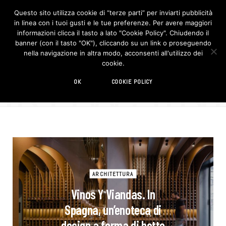
Questo sito utilizza cookie di “terze parti” per inviarti pubblicità
in linea con i tuoi gusti e le tue preferenze. Per avere maggiori
F
I
a
n
informazioni clicca il tasto a lato "Cookie Policy". Chiudendo il
c
s
banner (con il tasto "OK"), cliccando su un link o proseguendo
e
t
b
a
nella navigazione in altra modo, acconsenti all'utilizzo dei
o
g
BROWSIN
cookie.
o
r
TAG
k
a
m
wine bar
OK
COOKIE POLICY
ARCHITETTURA
Vinos Y Viandas. In
Spagna, un’enoteca di
design a forma di botte