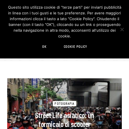
Questo sito utilizza cookie di “terze parti” per inviarti pubblicità
in linea con i tuoi gusti e le tue preferenze. Per avere maggiori
F
I
a
n
informazioni clicca il tasto a lato "Cookie Policy". Chiudendo il
c
s
banner (con il tasto "OK"), cliccando su un link o proseguendo
e
t
b
a
nella navigazione in altra modo, acconsenti all'utilizzo dei
o
g
BROWSIN
cookie.
o
r
TAG
k
a
m
Taiwan
OK
COOKIE POLICY
FOTOGRAFIA
Street Life asiatico: un
formicaio di scooter